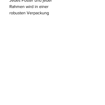
Jedes Poster und jeder 
Rahmen wird in einer 
robusten Verpackung 
versandt, die sicherstellt, dass 
es in einwandfreiem Zustand 
ankommt.
ArtDesign by KBK
Start
Shop
Über uns
Kontakt