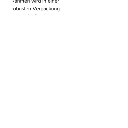
Rahmen wird in einer 
robusten Verpackung 
versandt, die sicherstellt, dass 
es in einwandfreiem Zustand 
ankommt.
ArtDesign by KBK
Start
Shop
Über uns
Kontakt
Information