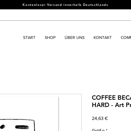
Kostenloser Versand innerhalb Deutschlands
START
SHOP
ÜBER UNS
KONTAKT
COMM
COFFEE BEC
HARD - Art Pr
Preis
24,63 €
Größe
*