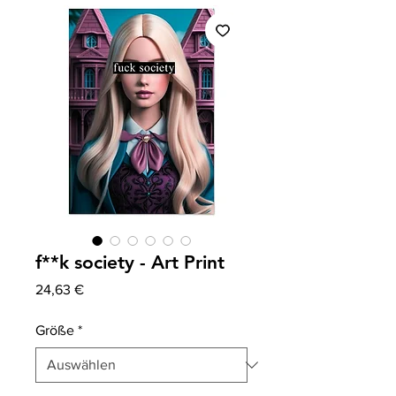
f**k society - Art Print
Preis
24,63 €
Größe
*