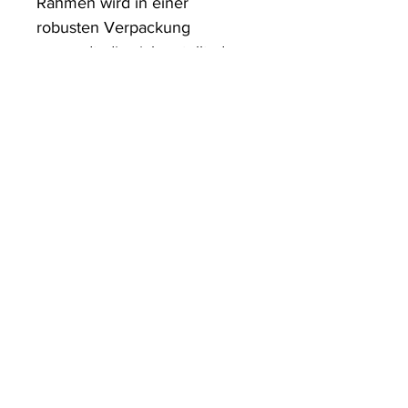
Rahmen wird in einer 
robusten Verpackung 
versandt, die sicherstellt, dass 
es in einwandfreiem Zustand 
ankommt.
ArtDesign by KBK
Start
Shop
Über uns
Kontakt
Information