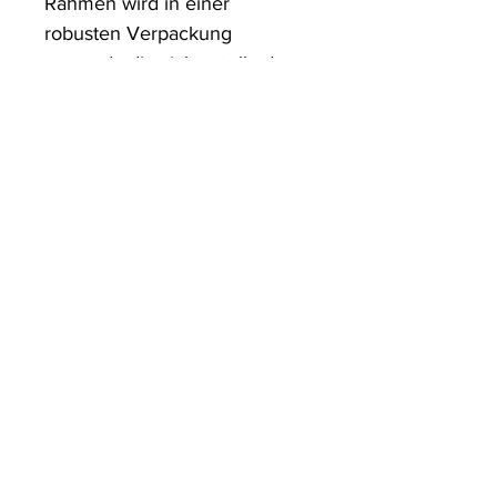
Rahmen wird in einer 
robusten Verpackung 
versandt, die sicherstellt, dass 
es in einwandfreiem Zustand 
ankommt.
ArtDesign by KBK
Start
Shop
Über uns
Kontakt
Information