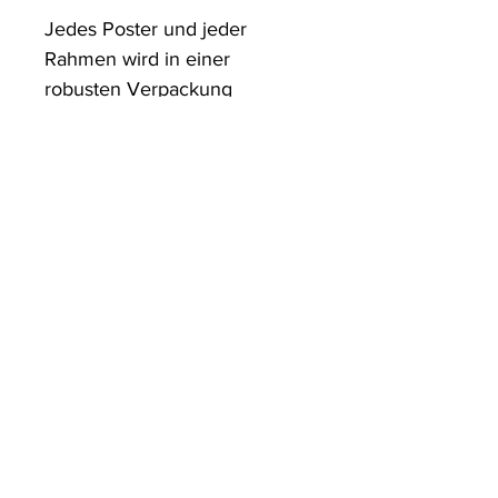
Jedes Poster und jeder 
Rahmen wird in einer 
robusten Verpackung 
versandt, die sicherstellt, dass 
es in einwandfreiem Zustand 
ankommt.
ArtDesign by KBK
Start
Shop
Über uns
Kontakt