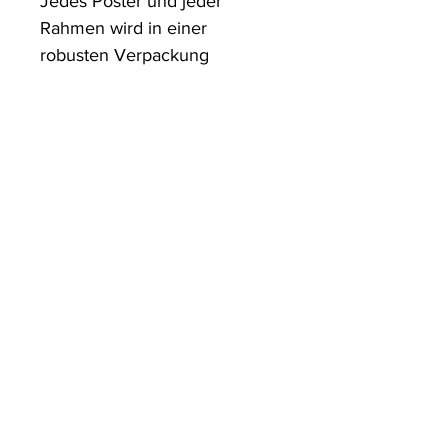
Jedes Poster und jeder 
Rahmen wird in einer 
robusten Verpackung 
versandt, die sicherstellt, dass 
es in einwandfreiem Zustand 
ankommt.
ArtDesign by KBK
Start
Shop
Über uns
Kontakt