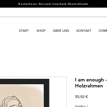
Kostenloser Versand innerhalb Deutschlands
START
SHOP
ÜBER UNS
KONTAKT
COMM
I am enough -
Holzrahmen
Preis
55,93 €
Größe
*