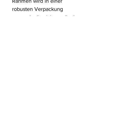
Rahmen wird in einer 
robusten Verpackung 
versandt, die sicherstellt, dass 
es in einwandfreiem Zustand 
ankommt.
ArtDesign by KBK
Start
Shop
Über uns
Kontakt
Information