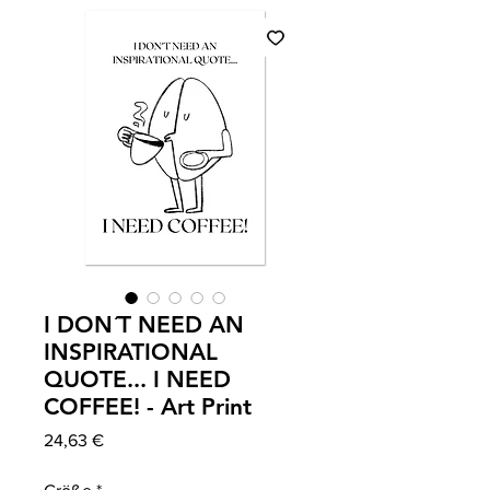
I DON´T NEED AN
INSPIRATIONAL
QUOTE... I NEED
COFFEE! - Art Print
Preis
24,63 €