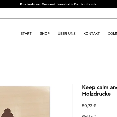
Kostenloser Versand innerhalb Deutschlands
START
SHOP
ÜBER UNS
KONTAKT
COMM
Keep calm an
Holzdrucke
Preis
50,73 €
Größe
*