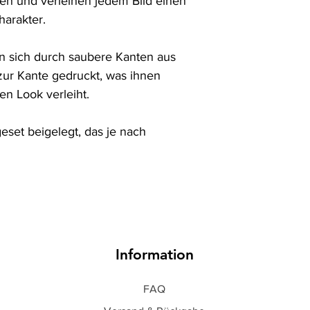
en und verleihen jedem Bild einen 
arakter.

 sich durch saubere Kanten aus 
ur Kante gedruckt, was ihnen 
n Look verleiht.

set beigelegt, das je nach 
Information
FAQ