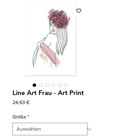
Line Art Frau - Art Print
Preis
24,63 €
Größe
*