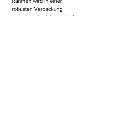
Rahmen wird in einer 
robusten Verpackung 
versandt, die sicherstellt, dass 
es in einwandfreiem Zustand 
ankommt.
ArtDesign by KBK
Start
Shop
Über uns
Kontakt
Information