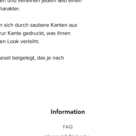
en und verleihen jedem Bild einen 
arakter.

 sich durch saubere Kanten aus 
ur Kante gedruckt, was ihnen 
n Look verleiht.

set beigelegt, das je nach 
Information
FAQ