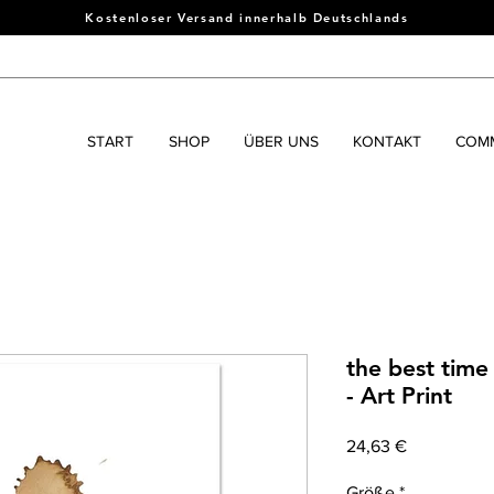
Kostenloser Versand innerhalb Deutschlands
START
SHOP
ÜBER UNS
KONTAKT
COMM
the best time
- Art Print
Preis
24,63 €
Größe
*