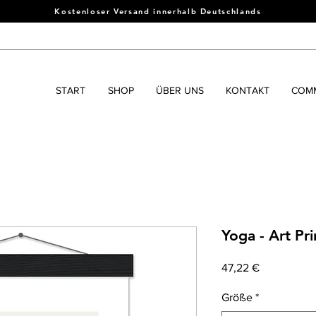
Kostenloser Versand innerhalb Deutschlands
START
SHOP
ÜBER UNS
KONTAKT
COMM
Yoga - Art Pri
Preis
47,22 €
Größe
*