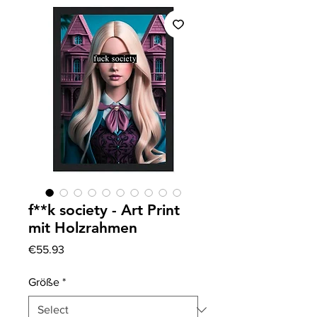
f**k society - Art Print
mit Holzrahmen
Price
€55.93
Größe
*