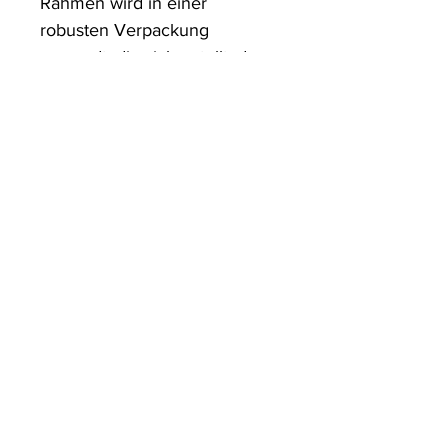
Rahmen wird in einer 
robusten Verpackung 
versandt, die sicherstellt, dass 
es in einwandfreiem Zustand 
ankommt.
ArtDesign by KBK
Start
Shop
Über uns
Kontakt
Information