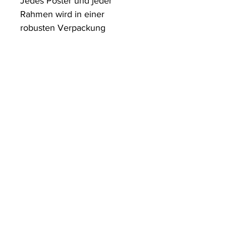
Jedes Poster und jeder 
Rahmen wird in einer 
robusten Verpackung 
versandt, die sicherstellt, dass 
es in einwandfreiem Zustand 
ankommt.
ArtDesign by KBK
Start
Shop
Über uns
Kontakt