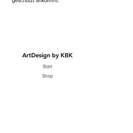
geschützt ankommt.
ArtDesign by KBK
Start
Shop
Über uns
Kontakt
Information
FAQ