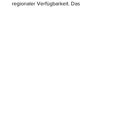
regionaler Verfügbarkeit. Das 
ist besser für die Menschen 
und den Planeten.

Jedes Poster und jeder 
Rahmen wird in einer 
robusten Verpackung 
versandt, die sicherstellt, dass 
es in einwandfreiem Zustand 
ankommt.
ArtDesign by KBK
Start