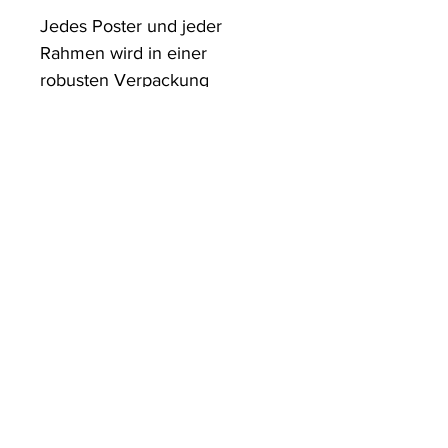
Jedes Poster und jeder 
Rahmen wird in einer 
robusten Verpackung 
versandt, die sicherstellt, dass 
es in einwandfreiem Zustand 
ankommt.
ArtDesign by KBK
Start
Shop
Über uns
Kontakt