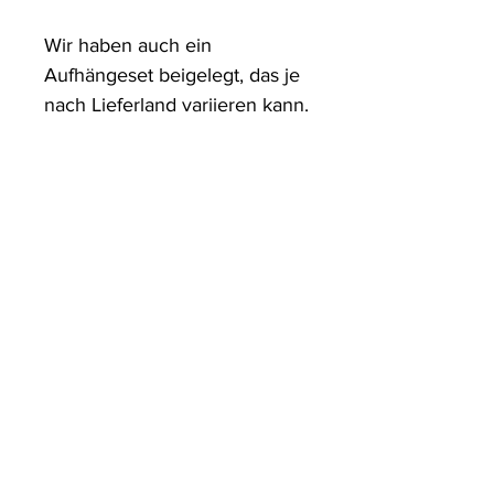
Wir haben auch ein 
Aufhängeset beigelegt, das je 
nach Lieferland variieren kann.
ArtDesign by KBK
Start
Shop
Über uns
Kontakt
Information