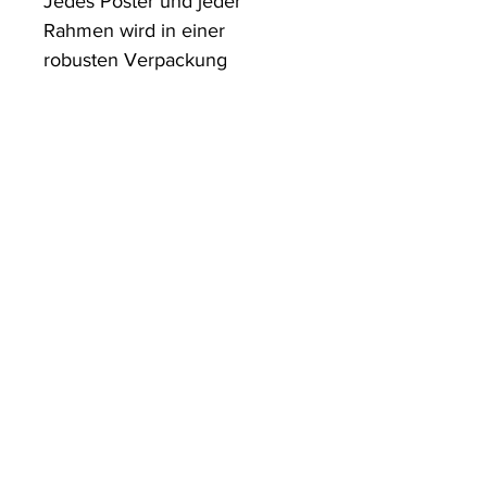
Jedes Poster und jeder 
Rahmen wird in einer 
robusten Verpackung 
versandt, die sicherstellt, dass 
es in einwandfreiem Zustand 
ankommt.
ArtDesign by KBK
Start
Shop
Über uns
Kontakt