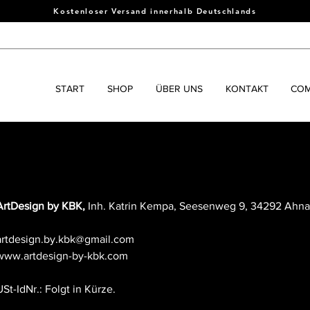
Kostenloser Versand innerhalb Deutschlands
START
SHOP
ÜBER UNS
KONTAKT
COM
ArtDesign by KBK,
Inh. Katrin Kempa,
Seesenweg 9, 34292 Ahna
artdesign.by.kbk@gmail.com
www.artdesign-by-kbk.com
USt-IdNr.: Folgt in Kürze.