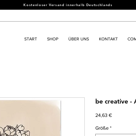
Kostenloser Versand innerhalb Deutschlands
START
SHOP
ÜBER UNS
KONTAKT
COM
be creative - 
Precio
24,63 €
Größe
*