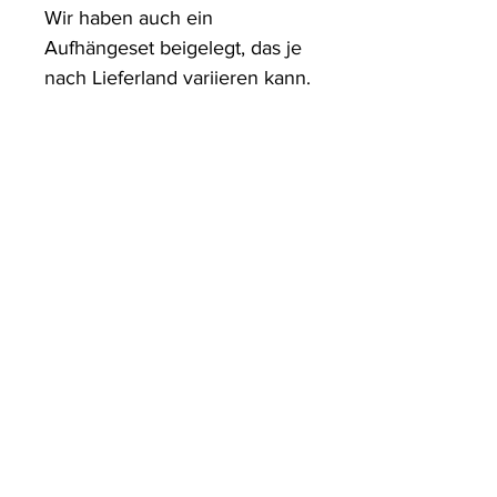
Wir haben auch ein 
Aufhängeset beigelegt, das je 
nach Lieferland variieren kann.
ArtDesign by KBK
Start
Shop
Über uns
Kontakt
Information
FAQ