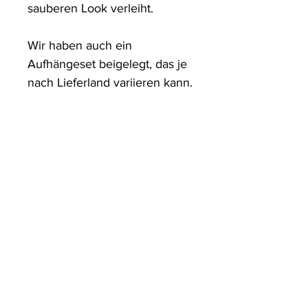
sauberen Look verleiht.

Wir haben auch ein 
Aufhängeset beigelegt, das je 
nach Lieferland variieren kann.
ArtDesign by KBK
Start
Shop
Über uns
Kontakt