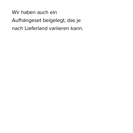
Wir haben auch ein 
Aufhängeset beigelegt, das je 
nach Lieferland variieren kann.
ArtDesign by KBK
Start
Shop
Über uns
Kontakt
Information