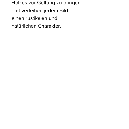
Holzes zur Geltung zu bringen 
und verleihen jedem Bild 
einen rustikalen und 
natürlichen Charakter.

Unsere Holzdrucke zeichnen 
sich durch saubere Kanten 
aus und werden ohne Rand 
bis zur Kante gedruckt, was 
ihnen einen eleganten und 
sauberen Look verleiht.

Wir haben auch ein 
Aufhängeset beigelegt, das je 
nach Lieferland variieren kann.