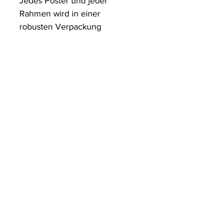
Jedes Poster und jeder 
Rahmen wird in einer 
robusten Verpackung 
versandt, die sicherstellt, dass 
es in einwandfreiem Zustand 
ankommt.
ArtDesign by KBK
Start
Shop
Über uns
Kontakt