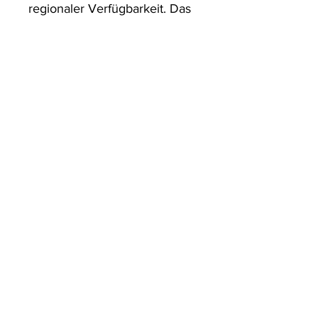
regionaler Verfügbarkeit. Das 
ist besser für die Menschen 
und den Planeten.

Jedes Poster und jeder 
Rahmen wird in einer 
robusten Verpackung 
versandt, die sicherstellt, dass 
es in einwandfreiem Zustand 
ankommt.
ArtDesign by KBK
Start