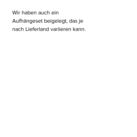
Wir haben auch ein 
Aufhängeset beigelegt, das je 
nach Lieferland variieren kann.
ArtDesign by KBK
Start
Shop
Über uns
Kontakt
Information