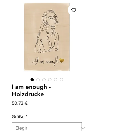
I am enough -
Holzdrucke
Precio
50,73 €
Größe
*