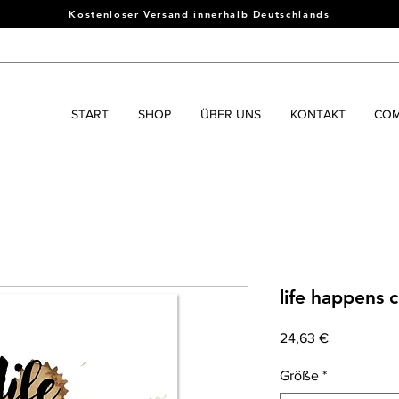
Kostenloser Versand innerhalb Deutschlands
START
SHOP
ÜBER UNS
KONTAKT
COM
life happens c
Precio
24,63 €
Größe
*