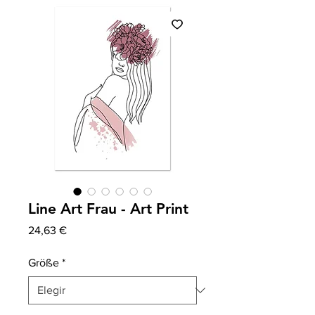
Line Art Frau - Art Print
Precio
24,63 €
Größe
*