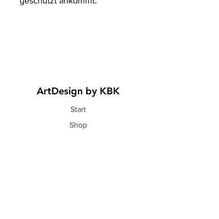
geschützt ankommt.
ArtDesign by KBK
Start
Shop
Über uns
Kontakt
Information
FAQ