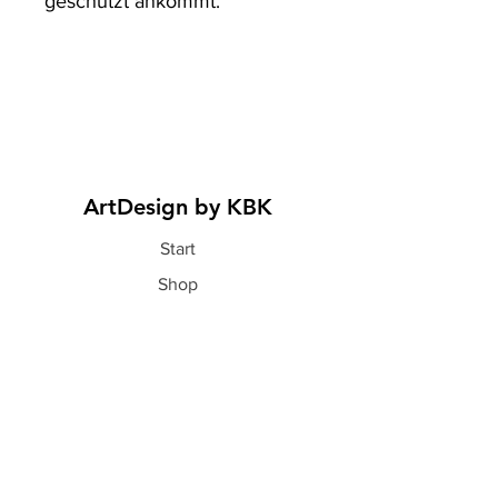
geschützt ankommt.
ArtDesign by KBK
Start
Shop
Über uns
Kontakt
Information
FAQ