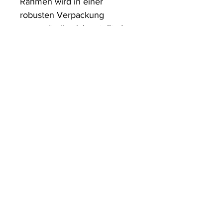
Rahmen wird in einer 
robusten Verpackung 
versandt, die sicherstellt, dass 
es in einwandfreiem Zustand 
ankommt.
ArtDesign by KBK
Start
Shop
Über uns
Kontakt
Information