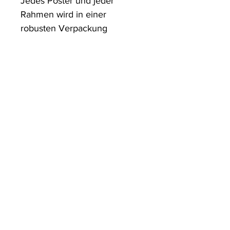
Jedes Poster und jeder 
Rahmen wird in einer 
robusten Verpackung 
versandt, die sicherstellt, dass 
es in einwandfreiem Zustand 
ankommt.
ArtDesign by KBK
Start
Shop
Über uns
Kontakt