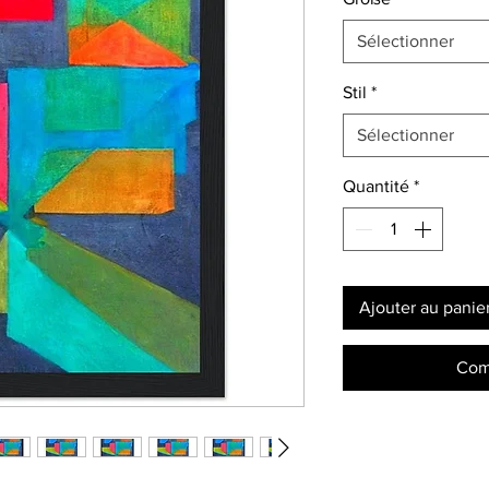
Sélectionner
Stil
*
Sélectionner
Quantité
*
Ajouter au panie
Com