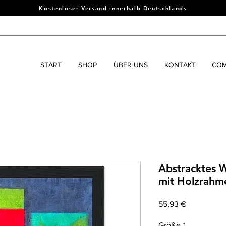
Kostenloser Versand innerhalb Deutschlands
START
SHOP
ÜBER UNS
KONTAKT
COM
Abstracktes W
mit Holzrahm
Prix
55,93 €
Größe
*