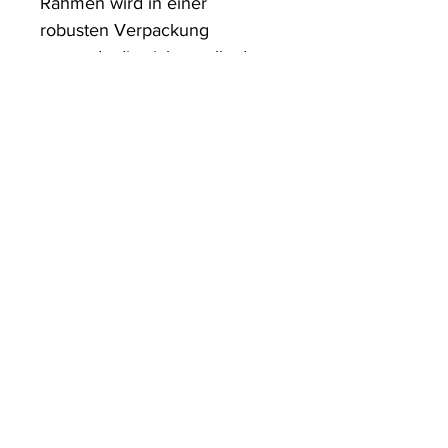
Rahmen wird in einer 
robusten Verpackung 
versandt, die sicherstellt, dass 
es in einwandfreiem Zustand 
ankommt.
ArtDesign by KBK
Start
Shop
Über uns
Kontakt
Information