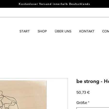
Kostenloser Versand innerhalb Deutschlands
START
SHOP
ÜBER UNS
KONTAKT
COM
be strong - H
Prix
50,73 €
Größe
*