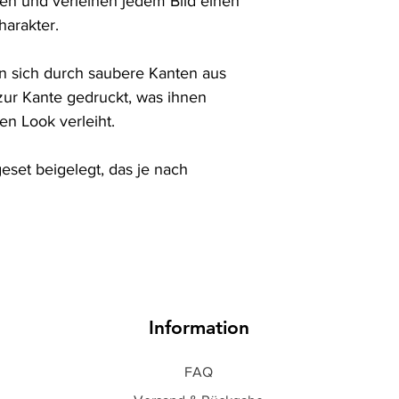
en und verleihen jedem Bild einen 
arakter.

 sich durch saubere Kanten aus 
ur Kante gedruckt, was ihnen 
n Look verleiht.

set beigelegt, das je nach 
Information
FAQ