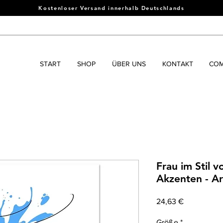
Kostenloser Versand innerhalb Deutschlands
START
SHOP
ÜBER UNS
KONTAKT
COM
Frau im Stil v
Akzenten - Ar
Prix
24,63 €
Größe
*