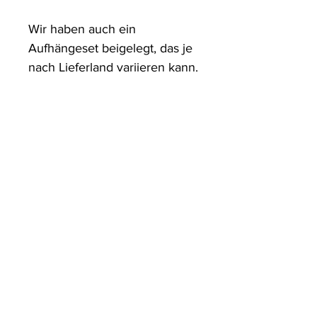
Wir haben auch ein 
Aufhängeset beigelegt, das je 
nach Lieferland variieren kann.
ArtDesign by KBK
Start
Shop
Über uns
Kontakt
Information