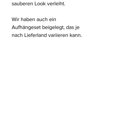
sauberen Look verleiht.
Wir haben auch ein
Aufhängeset beigelegt, das je
nach Lieferland variieren kann.
ArtDesign by KBK
Start
Shop
Über uns
Kontakt