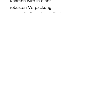
Rahmen wird in einer 
robusten Verpackung 
versandt, die sicherstellt, dass 
es in einwandfreiem Zustand 
ankommt.
ArtDesign by KBK
Start
Shop
Über uns
Kontakt
Information